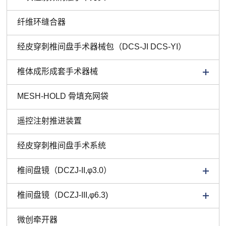
纤维环缝合器
经皮穿刺椎间盘手术器械包（DCS-JI DCS-YI）
椎体成形成套手术器械
MESH-HOLD 骨填充网袋
遥控注射推进装置
经皮穿刺椎间盘手术系统
椎间盘镜（DCZJ-II,φ3.0）
椎间盘镜（DCZJ-III,φ6.3)
微创牵开器