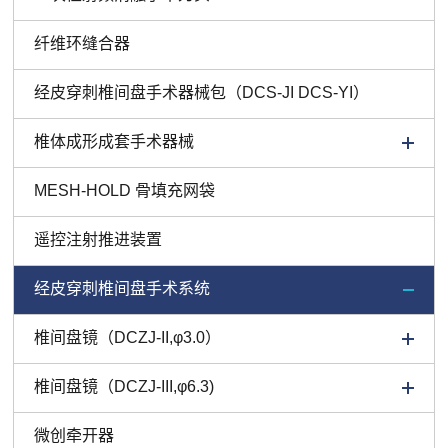
纤维环缝合器
经皮穿刺椎间盘手术器械包（DCS-JI DCS-YI）
椎体成形成套手术器械
MESH-HOLD 骨填充网袋
遥控注射推进装置
经皮穿刺椎间盘手术系统
椎间盘镜（DCZJ-II,φ3.0）
椎间盘镜（DCZJ-III,φ6.3)
微创牵开器